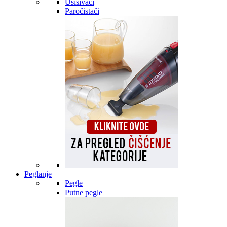
Usisivači
Paročistači
Peglanje
Pegle
Putne pegle