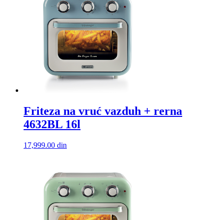
Friteza na vruć vazduh + rerna
4632BL 16l
17,999.00
din