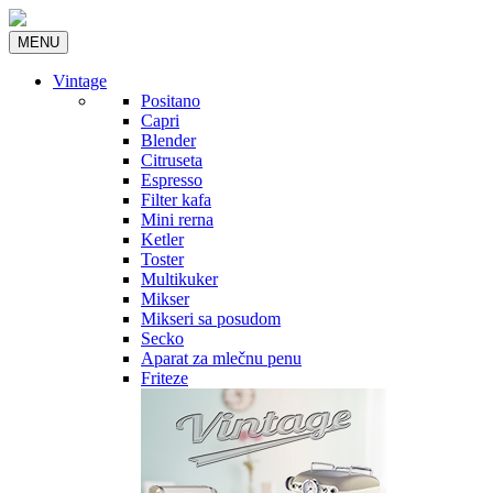
MENU
Vintage
Positano
Capri
Blender
Citruseta
Espresso
Filter kafa
Mini rerna
Ketler
Toster
Multikuker
Mikser
Mikseri sa posudom
Secko
Aparat za mlečnu penu
Friteze