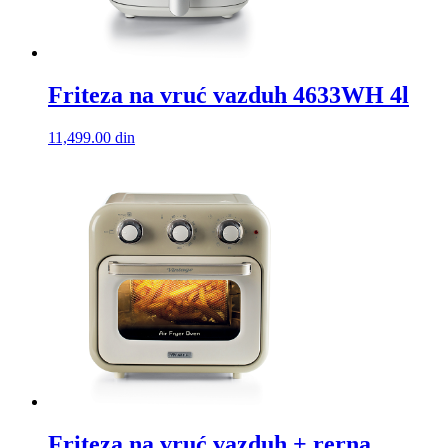
Friteza na vruć vazduh 4633WH 4l
11,499.00
din
Friteza na vruć vazduh + rerna