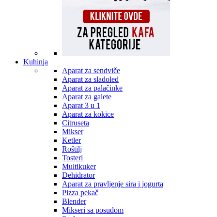
Kuhinja
Aparat za sendviče
Aparat za sladoled
Aparat za palačinke
Aparat za galete
Aparat 3 u 1
Aparat za kokice
Citruseta
Mikser
Ketler
Roštilj
Tosteri
Multikuker
Dehidrator
Aparat za pravljenje sira i jogurta
Pizza pekač
Blender
Mikseri sa posudom