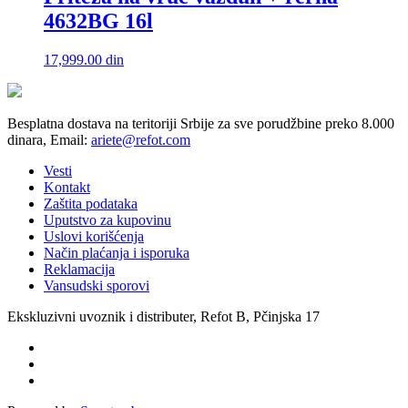
4632BG 16l
17,999.00
din
Besplatna dostava na teritoriji Srbije za sve porudžbine preko 8.000
dinara, Email:
ariete@refot.com
Vesti
Kontakt
Zaštita podataka
Uputstvo za kupovinu
Uslovi korišćenja
Način plaćanja i isporuka
Reklamacija
Vansudski sporovi
Ekskluzivni uvoznik i distributer, Refot B, Pčinjska 17