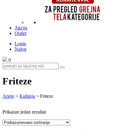
Akcija
Outlet
Login
Nalog
0
Friteze
Ariete
>
Kuhinja
>
Friteze
Prikazan jedan rezultat