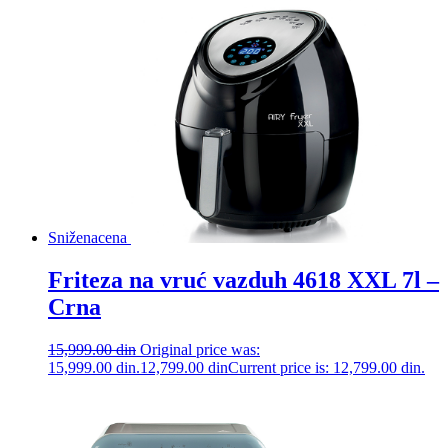
Snižena
cena
Friteza na vruć vazduh 4618 XXL 7l –
Crna
15,999.00
din
Original price was:
15,999.00 din.
12,799.00
din
Current price is: 12,799.00 din.