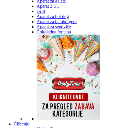
Aparat za galete
Aparat 3 u 1
Grill
Aparat za hot dog
Aparat za hamburgere
Aparat za sendviče
Čokoladna fontana
Čišćenje