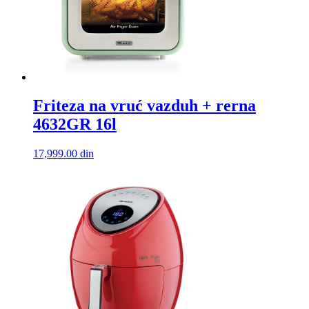
Friteza na vruć vazduh + rerna
4632GR 16l
17,999.00
din