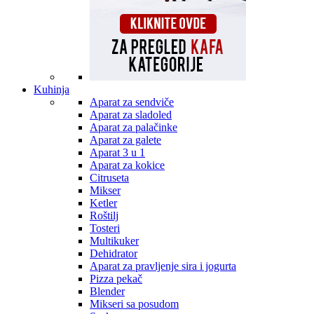
Kuhinja
Aparat za sendviče
Aparat za sladoled
Aparat za palačinke
Aparat za galete
Aparat 3 u 1
Aparat za kokice
Citruseta
Mikser
Ketler
Roštilj
Tosteri
Multikuker
Dehidrator
Aparat za pravljenje sira i jogurta
Pizza pekač
Blender
Mikseri sa posudom