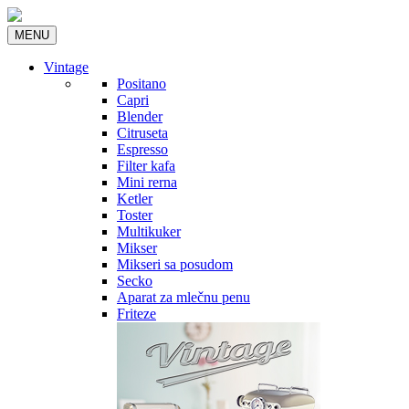
MENU
Vintage
Positano
Capri
Blender
Citruseta
Espresso
Filter kafa
Mini rerna
Ketler
Toster
Multikuker
Mikser
Mikseri sa posudom
Secko
Aparat za mlečnu penu
Friteze