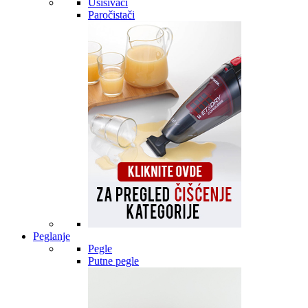
Usisivači
Paročistači
Peglanje
Pegle
Putne pegle