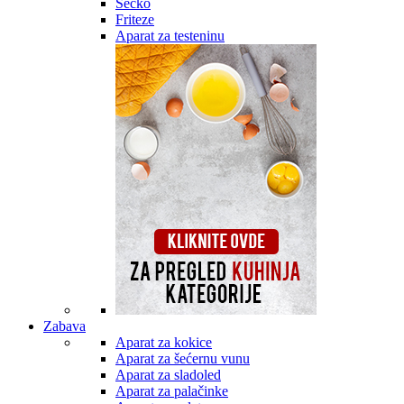
Secko
Friteze
Aparat za testeninu
Zabava
Aparat za kokice
Aparat za šećernu vunu
Aparat za sladoled
Aparat za palačinke