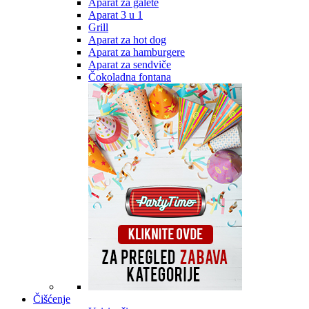
Aparat za galete
Aparat 3 u 1
Grill
Aparat za hot dog
Aparat za hamburgere
Aparat za sendviče
Čokoladna fontana
Čišćenje