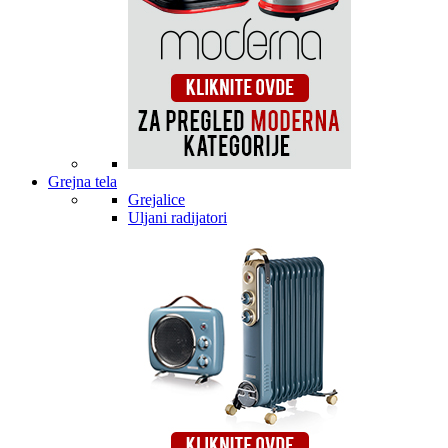
Grejna tela
Grejalice
Uljani radijatori