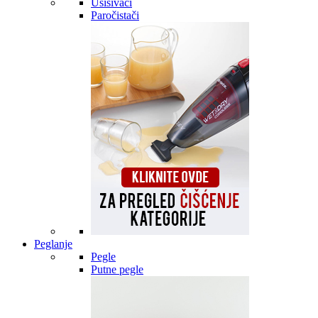
Usisivači
Paročistači
Peglanje
Pegle
Putne pegle