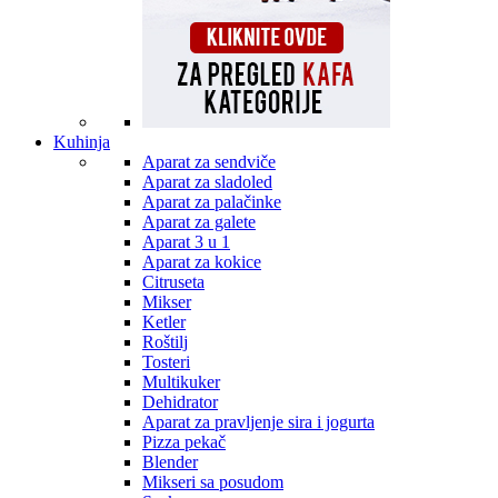
Kuhinja
Aparat za sendviče
Aparat za sladoled
Aparat za palačinke
Aparat za galete
Aparat 3 u 1
Aparat za kokice
Citruseta
Mikser
Ketler
Roštilj
Tosteri
Multikuker
Dehidrator
Aparat za pravljenje sira i jogurta
Pizza pekač
Blender
Mikseri sa posudom