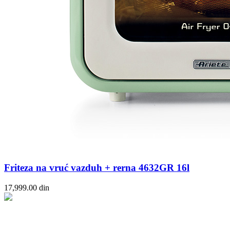
Friteza na vruć vazduh + rerna 4632GR 16l
17,999.00
din