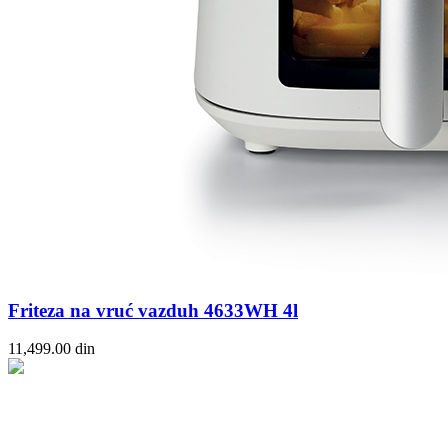
Friteza na vruć vazduh 4633WH 4l
11,499.00
din