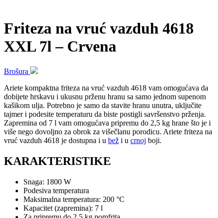
Friteza na vruć vazduh 4618
XXL 7l – Crvena
Brošura
Ariete kompaktna friteza na vruć vazduh 4618 vam omogućava da
dobijete hrskavu i ukusnu prženu hranu sa samo jednom supenom
kašikom ulja. Potrebno je samo da stavite hranu unutra, uključite
tajmer i podesite temperaturu da biste postigli savršenstvo prženja.
Zapremina od 7 l vam omogućava pripremu do 2,5 kg hrane što je i
više nego dovoljno za obrok za višečlanu porodicu. Ariete friteza na
vruć vazduh 4618 je dostupna i u
bež
i u
crn
oj
boji.
KARAKTERISTIKE
Snaga: 1800 W
Podesiva temperatura
Maksimalna temperatura: 200 °C
Kapacitet (zapremina): 7 l
Za pripremu do 2,5 kg pomfrita