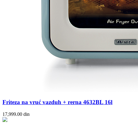
Friteza na vruć vazduh + rerna 4632BL 16l
17,999.00
din