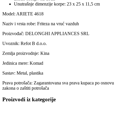
Unutrašnje dimenzije korpe: 23 x 25 x 11,5 cm
Model:
ARIETE 4618
Naziv i vrsta robe:
Friteza na vruć vazduh
Proizvođač:
DELONGHI APPLIANCES SRL
Uvoznik:
Refot B d.o.o.
Zemlja proizvodnje:
Kina
Jedinica mere:
Komad
Sastav:
Metal, plastika
Prava potrošača:
Zagarantovana sva prava kupaca po osnovu
zakona o zaštiti potrošača
Proizvodi iz kategorije