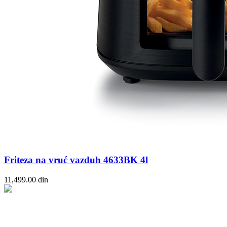
Friteza na vruć vazduh 4633BK 4l
11,499.00
din