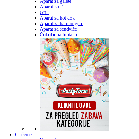
Aparat za galete
Aparat 3 u 1
Grill
Aparat za hot dog
Aparat za hamburgere
Aparat za sendviče
Čokoladna fontana
Čišćenje