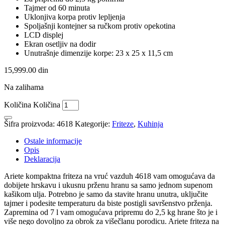
Tajmer od 60 minuta
Uklonjiva korpa protiv lepljenja
Spoljašnji kontejner sa ručkom protiv opekotina
LCD displej
Ekran osetljiv na dodir
Unutrašnje dimenzije korpe: 23 x 25 x 11,5 cm
15,999.00
din
Na zalihama
Količina
Količina
Šifra proizvoda:
4618
Kategorije:
Friteze
,
Kuhinja
Ostale informacije
Opis
Deklaracija
Ariete kompaktna friteza na vruć vazduh 4618 vam omogućava da
dobijete hrskavu i ukusnu prženu hranu sa samo jednom supenom
kašikom ulja. Potrebno je samo da stavite hranu unutra, uključite
tajmer i podesite temperaturu da biste postigli savršenstvo prženja.
Zapremina od 7 l vam omogućava pripremu do 2,5 kg hrane što je i
više nego dovoljno za obrok za višečlanu porodicu. Ariete friteza na