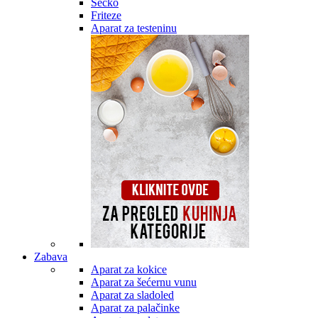
Secko
Friteze
Aparat za testeninu
Zabava
Aparat za kokice
Aparat za šećernu vunu
Aparat za sladoled
Aparat za palačinke