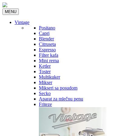
MENU
Vintage
Positano
Capri
Blender
Citruseta
Espresso
Filter kafa
Mini rerna
Ketler
Toster
Multikuker
Mikser
Mikseri sa posudom
Secko
Aparat za mlečnu penu
Friteze