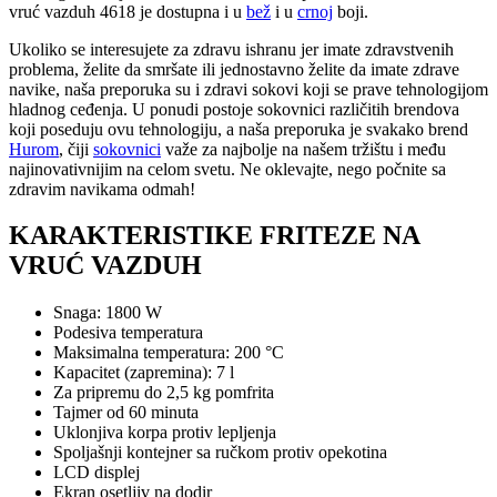
vruć vazduh 4618 je dostupna i u
bež
i u
crnoj
boji.
Ukoliko se interesujete za zdravu ishranu jer imate zdravstvenih
problema, želite da smršate ili jednostavno želite da imate zdrave
navike, naša preporuka su i zdravi sokovi koji se prave tehnologijom
hladnog ceđenja. U ponudi postoje sokovnici različitih brendova
koji poseduju ovu tehnologiju, a naša preporuka je svakako brend
Hurom
, čiji
sokovnici
važe za najbolje na našem tržištu i među
najinovativnijim na celom svetu. Ne oklevajte, nego počnite sa
zdravim navikama odmah!
KARAKTERISTIKE FRITEZE NA
VRUĆ VAZDUH
Snaga: 1800 W
Podesiva temperatura
Maksimalna temperatura: 200 °C
Kapacitet (zapremina): 7 l
Za pripremu do 2,5 kg pomfrita
Tajmer od 60 minuta
Uklonjiva korpa protiv lepljenja
Spoljašnji kontejner sa ručkom protiv opekotina
LCD displej
Ekran osetljiv na dodir