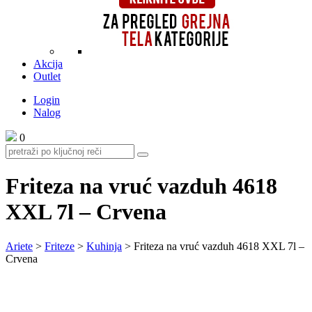
Akcija
Outlet
Login
Nalog
0
Friteza na vruć vazduh 4618
XXL 7l – Crvena
Ariete
>
Friteze
>
Kuhinja
>
Friteza na vruć vazduh 4618 XXL 7l –
Crvena