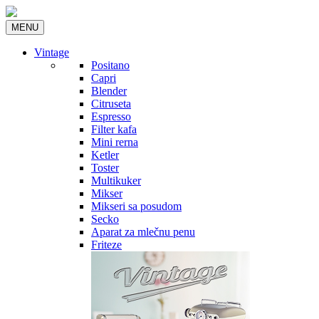
MENU
Vintage
Positano
Capri
Blender
Citruseta
Espresso
Filter kafa
Mini rerna
Ketler
Toster
Multikuker
Mikser
Mikseri sa posudom
Secko
Aparat za mlečnu penu
Friteze