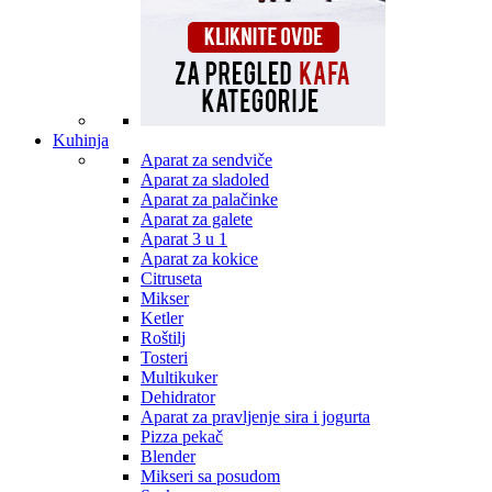
Kuhinja
Aparat za sendviče
Aparat za sladoled
Aparat za palačinke
Aparat za galete
Aparat 3 u 1
Aparat za kokice
Citruseta
Mikser
Ketler
Roštilj
Tosteri
Multikuker
Dehidrator
Aparat za pravljenje sira i jogurta
Pizza pekač
Blender
Mikseri sa posudom