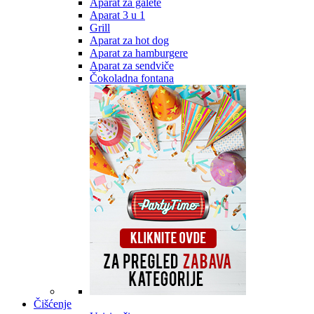
Aparat za galete
Aparat 3 u 1
Grill
Aparat za hot dog
Aparat za hamburgere
Aparat za sendviče
Čokoladna fontana
Čišćenje