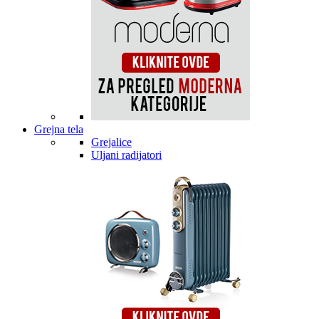
Grejna tela
Grejalice
Uljani radijatori