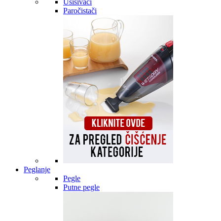
Usisivači
Paročistači
Peglanje
Pegle
Putne pegle