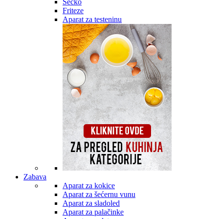
Secko
Friteze
Aparat za testeninu
Zabava
Aparat za kokice
Aparat za šećernu vunu
Aparat za sladoled
Aparat za palačinke