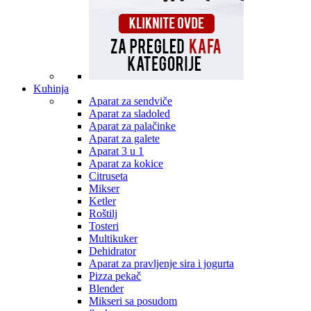
Kuhinja
Aparat za sendviče
Aparat za sladoled
Aparat za palačinke
Aparat za galete
Aparat 3 u 1
Aparat za kokice
Citruseta
Mikser
Ketler
Roštilj
Tosteri
Multikuker
Dehidrator
Aparat za pravljenje sira i jogurta
Pizza pekač
Blender
Mikseri sa posudom