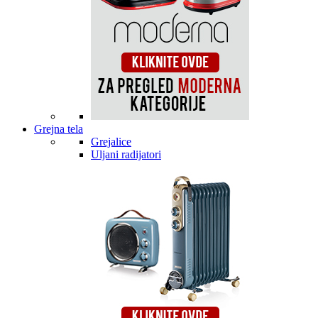
Grejna tela
Grejalice
Uljani radijatori