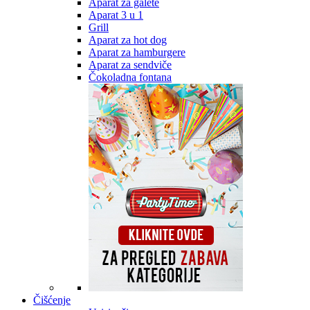
Aparat za galete
Aparat 3 u 1
Grill
Aparat za hot dog
Aparat za hamburgere
Aparat za sendviče
Čokoladna fontana
Čišćenje