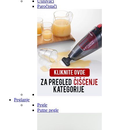
Usisivači
Paročistači
Peglanje
Pegle
Putne pegle