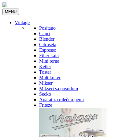
MENU
Vintage
Positano
Capri
Blender
Citruseta
Espresso
Filter kafa
Mini rerna
Ketler
Toster
Multikuker
Mikser
Mikseri sa posudom
Secko
Aparat za mlečnu penu
Friteze