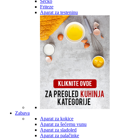
Secko
Friteze
Aparat za testeninu
Zabava
Aparat za kokice
Aparat za šećernu vunu
Aparat za sladoled
Aparat za palačinke