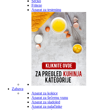
Secko
Friteze
Aparat za testeninu
Zabava
Aparat za kokice
Aparat za šećernu vunu
Aparat za sladoled
Aparat za palačinke