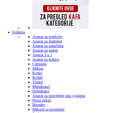
Kuhinja
Aparat za sendviče
Aparat za sladoled
Aparat za palačinke
Aparat za galete
Aparat 3 u 1
Aparat za kokice
Citruseta
Mikser
Ketler
Roštilj
Tosteri
Multikuker
Dehidrator
Aparat za pravljenje sira i jogurta
Pizza pekač
Blender
Mikseri sa posudom