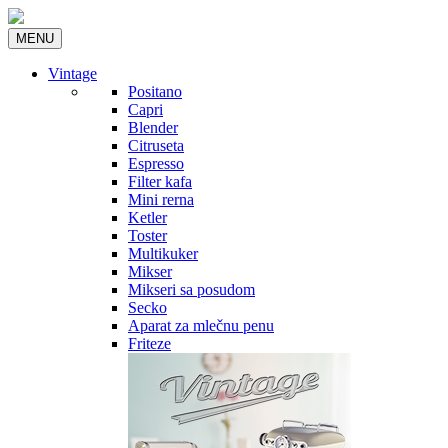
MENU
Vintage
Positano
Capri
Blender
Citruseta
Espresso
Filter kafa
Mini rerna
Ketler
Toster
Multikuker
Mikser
Mikseri sa posudom
Secko
Aparat za mlečnu penu
Friteze