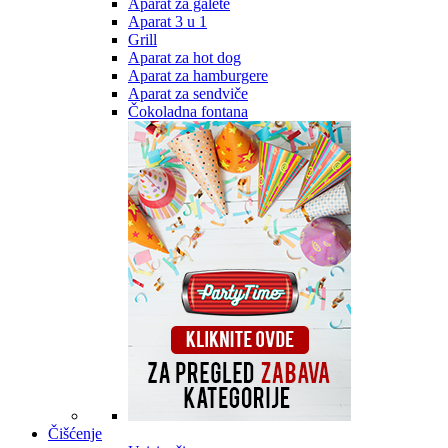
Aparat za galete
Aparat 3 u 1
Grill
Aparat za hot dog
Aparat za hamburgere
Aparat za sendviče
Čokoladna fontana
Čišćenje