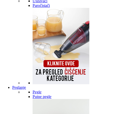
Usisivači
Paročistači
Peglanje
Pegle
Putne pegle