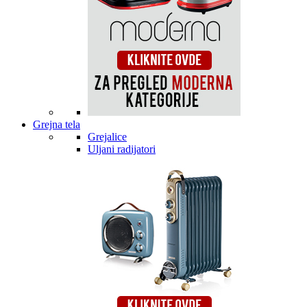
Grejna tela
Grejalice
Uljani radijatori