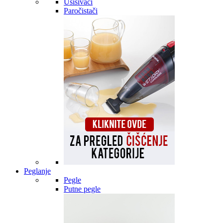
Usisivači
Paročistači
Peglanje
Pegle
Putne pegle