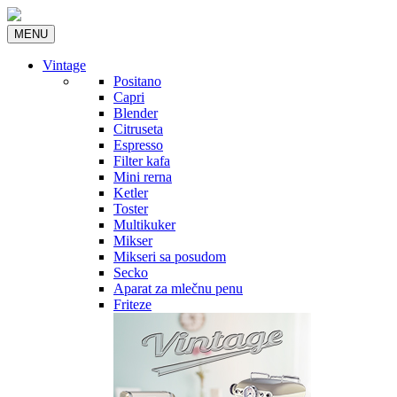
MENU
Vintage
Positano
Capri
Blender
Citruseta
Espresso
Filter kafa
Mini rerna
Ketler
Toster
Multikuker
Mikser
Mikseri sa posudom
Secko
Aparat za mlečnu penu
Friteze