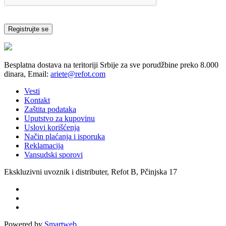
Registrujte se
Besplatna dostava na teritoriji Srbije za sve porudžbine preko 8.000
dinara, Email:
ariete@refot.com
Vesti
Kontakt
Zaštita podataka
Uputstvo za kupovinu
Uslovi korišćenja
Način plaćanja i isporuka
Reklamacija
Vansudski sporovi
Ekskluzivni uvoznik i distributer, Refot B, Pčinjska 17
Powered by
Smartweb