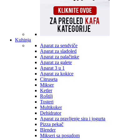
Kuhinja
Aparat za sendviče
Aparat za sladoled
Aparat za palačinke
Aparat za galete
Aparat 3 u 1
Aparat za kokice
Citruseta
Mikser
Ketler
Roštilj
Tosteri
Multikuker
Dehidrator
Aparat za pravljenje sira i jogurta
Pizza pekač
Blender
Mikseri sa posudom