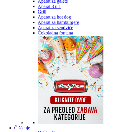
Aparat za galete
Aparat 3 u 1
Grill
Aparat za hot dog
Aparat za hamburgere
Aparat za sendviče
Čokoladna fontana
Čišćenje