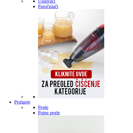
Usisivači
Paročistači
Peglanje
Pegle
Putne pegle