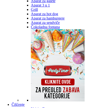
Aparat za galete
Aparat 3 u 1
Grill
Aparat za hot dog
Aparat za hamburgere
Aparat za sendviče
Čokoladna fontana
Čišćenje