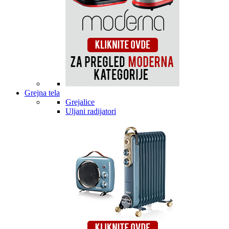
Grejna tela
Grejalice
Uljani radijatori