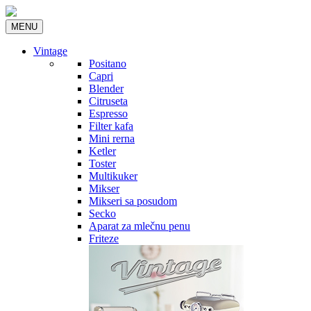
MENU
Vintage
Positano
Capri
Blender
Citruseta
Espresso
Filter kafa
Mini rerna
Ketler
Toster
Multikuker
Mikser
Mikseri sa posudom
Secko
Aparat za mlečnu penu
Friteze