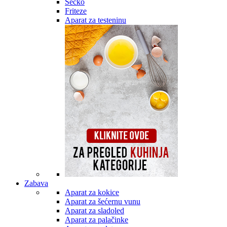
Secko
Friteze
Aparat za testeninu
Zabava
Aparat za kokice
Aparat za šećernu vunu
Aparat za sladoled
Aparat za palačinke