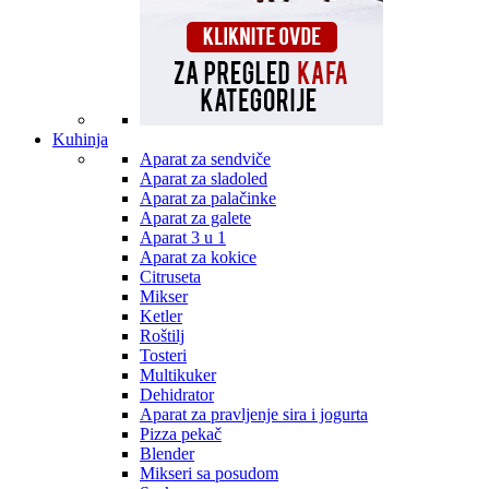
Kuhinja
Aparat za sendviče
Aparat za sladoled
Aparat za palačinke
Aparat za galete
Aparat 3 u 1
Aparat za kokice
Citruseta
Mikser
Ketler
Roštilj
Tosteri
Multikuker
Dehidrator
Aparat za pravljenje sira i jogurta
Pizza pekač
Blender
Mikseri sa posudom