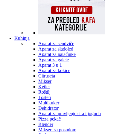
Kuhinja
Aparat za sendviče
Aparat za sladoled
Aparat za palačinke
Aparat za galete
Aparat 3 u 1
Aparat za kokice
Citruseta
Mikser
Ketler
Roštilj
Tosteri
Multikuker
Dehidrator
Aparat za pravljenje sira i jogurta
Pizza pekač
Blender
Mikseri sa posudom