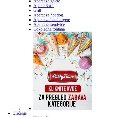
Aparat za galete
Aparat 3 u 1
Grill
Aparat za hot dog
Aparat za hamburgere
Aparat za sendviče
Čokoladna fontana
Čišćenje