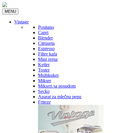
MENU
Vintage
Positano
Capri
Blender
Citruseta
Espresso
Filter kafa
Mini rerna
Ketler
Toster
Multikuker
Mikser
Mikseri sa posudom
Secko
Aparat za mlečnu penu
Friteze