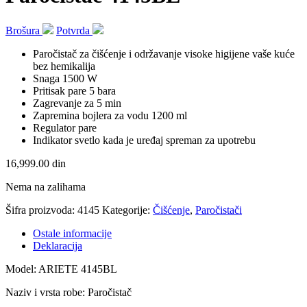
Brošura
Potvrda
Paročistač za čišćenje i održavanje visoke higijene vaše kuće
bez hemikalija
Snaga 1500 W
Pritisak pare 5 bara
Zagrevanje za 5 min
Zapremina bojlera za vodu 1200 ml
Regulator pare
Indikator svetlo kada je uređaj spreman za upotrebu
16,999.00
din
Nema na zalihama
Šifra proizvoda:
4145
Kategorije:
Čišćenje
,
Paročistači
Ostale informacije
Deklaracija
Model:
ARIETE 4145BL
Naziv i vrsta robe:
Paročistač