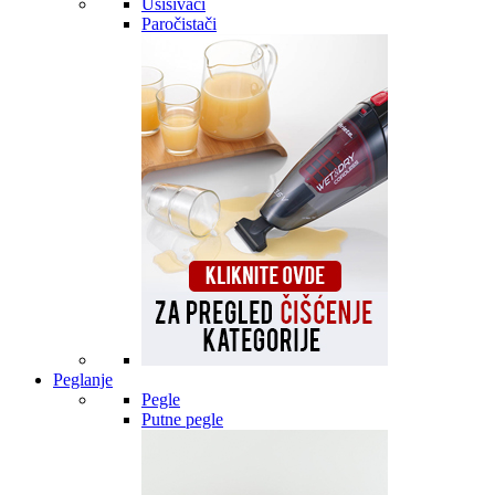
Usisivači
Paročistači
Peglanje
Pegle
Putne pegle