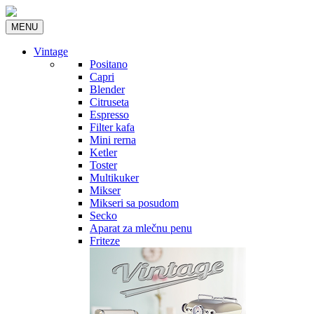
MENU
Vintage
Positano
Capri
Blender
Citruseta
Espresso
Filter kafa
Mini rerna
Ketler
Toster
Multikuker
Mikser
Mikseri sa posudom
Secko
Aparat za mlečnu penu
Friteze