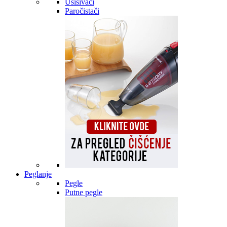
Usisivači
Paročistači
Peglanje
Pegle
Putne pegle