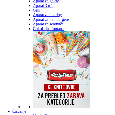
Aparat za galete
Aparat 3 u 1
Grill
Aparat za hot dog
Aparat za hamburgere
Aparat za sendviče
Čokoladna fontana
Čišćenje