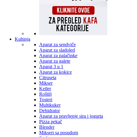
Kuhinja
Aparat za sendviče
Aparat za sladoled
Aparat za palačinke
Aparat za galete
Aparat 3 u 1
Aparat za kokice
Citruseta
Mikser
Ketler
Roštilj
Tosteri
Multikuker
Dehidrator
Aparat za pravljenje sira i jogurta
Pizza pekač
Blender
Mikseri sa posudom