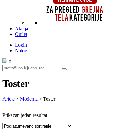
Akcija
Outlet
Login
Nalog
0
Toster
Ariete
>
Moderna
>
Toster
Prikazan jedan rezultat