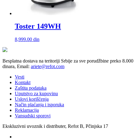
Toster 149WH
8,999.00
din
Besplatna dostava na teritoriji Srbije za sve porudžbine preko 8.000
dinara, Email:
ariete@refot.com
Vesti
Kontakt
Zaštita podataka
Uputstvo za kupovinu
Uslovi korišćenja
Način plaćanja i isporuka
Reklamacija
Vansudski sporovi
Ekskluzivni uvoznik i distributer, Refot B, Pčinjska 17